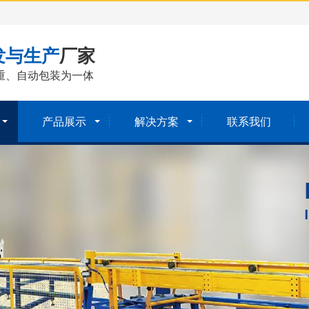
发与生产
厂家
重、自动包装为一体
产品展示
解决方案
联系我们