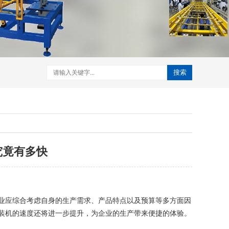
搜索
究竟有多快
业应综合考虑自身的生产需求、产品特点以及预算等多方面因
装机的速度还将进一步提升，为企业的生产带来便捷的体验。