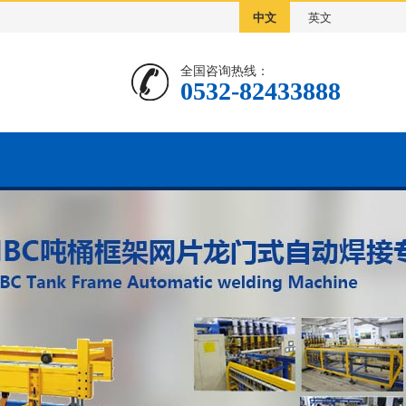
中文
英文
全国咨询热线：
0532-82433888