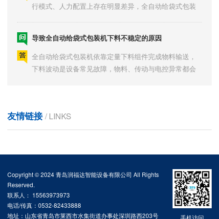
机凭借高度集成的控制系统···
导致全自动给袋式包装机下料不稳定的原因
全自动给袋式包装机依靠定量下料组件完成物料输送，
下料波动是设备常见故障，物料、传动与电控异常都会
干扰出料精度，全自动给袋···
讲讲全自动给袋式包装机的日常管理
全自动给袋式包装机是食品、化工、医药等行业批量包
友情链接
/ LINKS
装的核心设备，其日常管理直接决定设备运行稳定性、
包装效率及产品合格率。科···
全自动给袋式包装机工作过程中导致物料结块的原因有哪些
全自动给袋式包装机是食品、化工、粉料颗粒行业常用
Copyright © 2024 青岛润福达智能设备有限公司 All Rights
Reserved.
的自动化包装设备，运行稳定、效率出众，但实际生产
联系人： 15563973973
中常会出现物料结块现象。···
电话/传真：0532-82433888
地址：山东省青岛市莱西市水集街道办事处深圳路西203号
全自动给袋式包装机分装肥料注意事项
手机访问