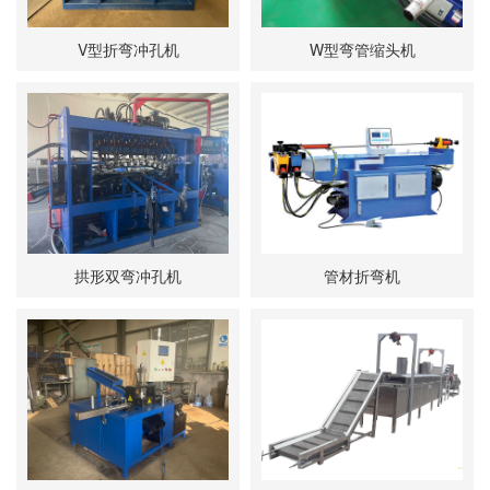
V型折弯冲孔机
W型弯管缩头机
拱形双弯冲孔机
管材折弯机