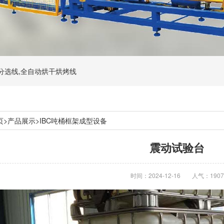
动分选线,全自动烘干烘烤线
页
>
产品展示
>
IBC吨桶框架成型设备
震动试验台
时间：2024-12-16
人气：1907