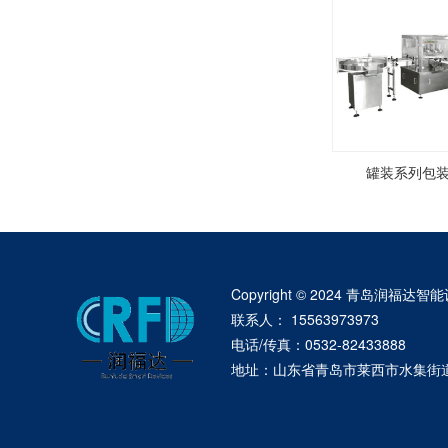
罐装系列包装机
Copyright © 2024 青岛润福达智能设
联系人： 15563973973
电话/传真：0532-82433888
地址：山东省青岛市莱西市水集街道