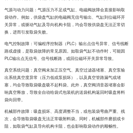
气源与动力问题：气源压力不足或气缸、电磁阀故障会直接影响取
袋动作。例如，供袋盘气缸的电磁阀无信号输出、气缸到位磁环开
关异常，或驱动气缸及导向机构卡阻，均会导致供袋盘无法正常切
换，进而引发取袋失败。
电气控制故障：可编程序控制器（PLC）输出点信号异常、信号线断
路或虚接，是取袋故障的常见原因。如取袋气缸不动作时，可能因
PLC输出点无信号、信号线断路，或回位磁环开关异常导致。
真空系统问题：真空阀未加正压空气、真空过滤器堵塞、真空泵输
出系统真空度异常（压力低或泵损坏），以及真空管路漏气或堵
塞，均会导致取袋吸盘吸不起料袋。此外，真空阀消音器堵塞会影
响真空释放，导致全自动给袋式包装机的送袋机构返回时吸盘将料
袋向回带。
机械部件故障：吸盘损坏、高度调整不当，或包装袋弯曲严重、残
次，会导致取袋吸盘无法正常吸附料袋。同时，机械部件磨损或卡
阻，如取袋气缸及导向机构卡阻，也会影响取袋动作的顺畅性。