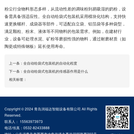
粉尘行业物料形态多样，从流动性差的调味粉到易吸湿的奶粉，设
备需具备强适应性。全自动给袋式包装机采用模块化结构，支持快
速更换螺杆、成袋器等部件，可适配自立袋、铝箔袋等多种袋型，
满足颗粒、粉末、液体等不同物料的包装需求。例如，在建材行
业，设备可处理水泥、矿粉等磨损性强的物料，通过耐磨材质（如
陶瓷或特殊钢板）延长使用寿命。
上一条：
全自动给袋式包装机的自动化程度
下一条：
全自动给袋式包装机的传感器作用是什么
相关标签：
Copyright © 2024 青岛润福达智能设备有限公司 All Rights
Reserved.
联系人： 15563973973
电话/传真：0532-82433888
地址：山东省青岛市莱西市水集街道办事处深圳路西203号