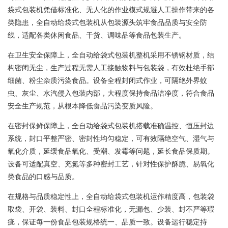
袋式包装机凭借标准化、无人化的作业模式规避人工操作带来的各
类隐患，全自动给袋式包装机从包装源头筑牢食品品质与安全防
线，适配各类休闲食品、干货、调味品等食品包装生产。
在卫生安全保障上，全自动给袋式包装机整机采用不锈钢材质，结
构密闭无尘，生产过程无需人工接触物料与包装袋，有效杜绝手部
细菌、粉尘杂质污染食品。设备全程封闭式作业，可隔绝外界蚊
虫、灰尘、水汽侵入包装内部，大程度保持食品洁净度，符合食品
安全生产规范，从根本降低食品污染变质风险。
在密封保鲜保障上，全自动给袋式包装机搭载准确温控、恒压封边
系统，封口平整严密、密封性均匀稳定，可有效隔绝空气、湿气与
氧化介质，延缓食品氧化、受潮、发霉等问题，延长食品保质期。
设备可适配真空、充氮等多种密封工艺，针对性保护酥脆、易氧化
类食品的口感与品质。
在规格与品质稳定性上，全自动给袋式包装机运作精度高，包装袋
取袋、开袋、装料、封口全程标准化，无漏包、少装、封不严等瑕
疵，保证每一份食品包装规格统一、品质一致。设备运行稳定持